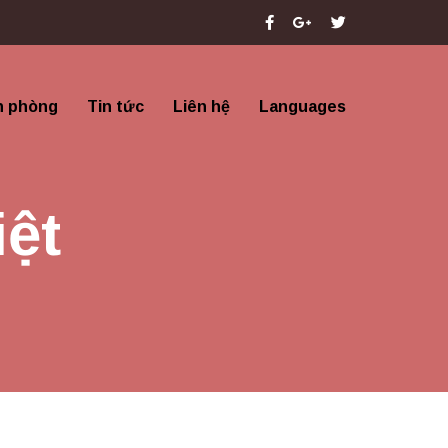
n phòng
Tin tức
Liên hệ
Languages
iệt