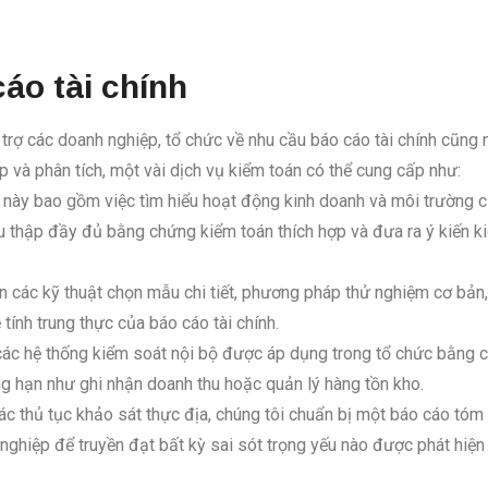
áo tài chính
ỗ trợ các doanh nghiệp, tổ chức về nhu cầu báo cáo tài chính cũng
p và phân tích, một vài dịch vụ kiểm toán có thể cung cấp như:
 này bao gồm việc tìm hiểu hoạt động kinh doanh và môi trường của
thu thập đầy đủ bằng chứng kiểm toán thích hợp và đưa ra ý kiến 
ện các kỹ thuật chọn mẫu chi tiết, phương pháp thử nghiệm cơ bản,
ính trung thực của báo cáo tài chính.
các hệ thống kiểm soát nội bộ được áp dụng trong tổ chức bằng c
ng hạn như ghi nhận doanh thu hoặc quản lý hàng tồn kho.
ác thủ tục khảo sát thực địa, chúng tôi chuẩn bị một báo cáo tóm
ghiệp để truyền đạt bất kỳ sai sót trọng yếu nào được phát hiện 