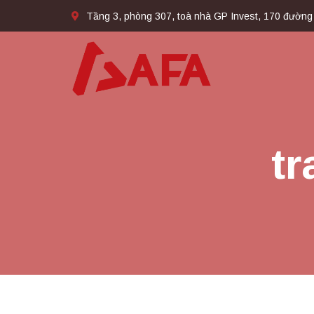
Tầng 3, phòng 307, toà nhà GP Invest, 170 đường
tr