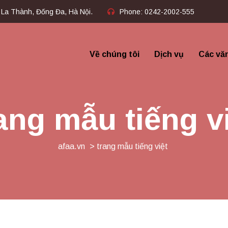
 La Thành, Đống Đa, Hà Nội.
Phone:
0242-2002-555​
Về chúng tôi
Dịch vụ
Các vă
ang mẫu tiếng v
afaa.vn
> trang mẫu tiếng việt