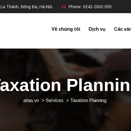
 La Thành, Đống Đa, Hà Nội.
Phone:
0242-2002-555​
Về chúng tôi
Dịch vụ
Các vă
axation Planni
afaa.vn
>
Services
> Taxation Planning