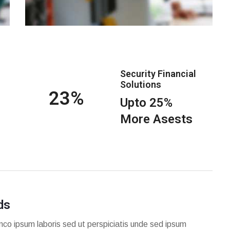
Security Financial
Solutions
25
Upto 25%
More Asests
ds
mco ipsum laboris sed ut perspiciatis unde sed ipsum