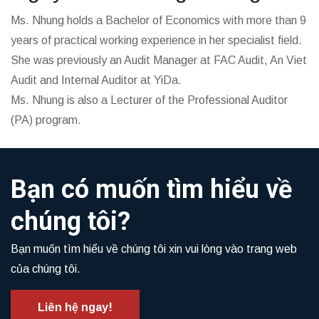
Ms. Nhung holds a Bachelor of Economics with more than 9
years of practical working experience in her specialist field.
She was previously an Audit Manager at FAC Audit, An Viet
Audit and Internal Auditor at YiDa.
Ms. Nhung is also a Lecturer of the Professional Auditor
(PA) program.
Bạn có muốn tìm hiểu về
chúng tôi?
Bạn muốn tìm hiểu về chúng tôi xin vui lòng vào trang web
của chúng tôi.
Liên hệ ngay!