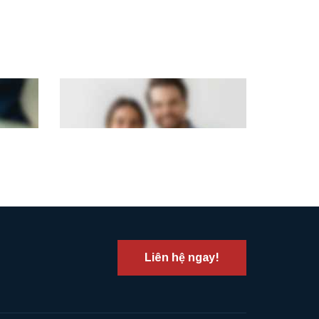
For Individuals
ted