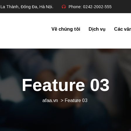
 La Thành, Đống Đa, Hà Nội.
Phone:
0242-2002-555​
Về chúng tôi
Dịch vụ
Các vă
Feature 03
afaa.vn
> Feature 03