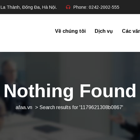
 La Thành, Đống Đa, Hà Nội.
Phone:
0242-2002-555​
Về chúng tôi
Dịch vụ
Các vă
Nothing Found
afaa.vn
>
Search results for '1179621308b0867'