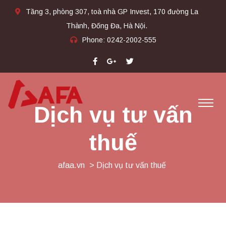
Tầng 3, phòng 307, toà nhà GP Invest, 170 đường La
Thành, Đống Đa, Hà Nội.
Phone:
0242-2002-555​
Dịch vụ tư vấn
thuế
afaa.vn
> Dịch vụ tư vấn thuế