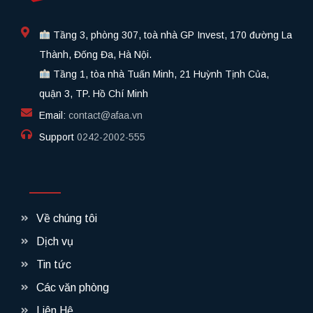
Tầng 3, phòng 307, toà nhà GP Invest, 170 đường La
Thành, Đống Đa, Hà Nội.
Tầng 1, tòa nhà Tuấn Minh, 21 Huỳnh Tịnh Của,
quận 3, TP. Hồ Chí Minh
Email:
contact@afaa.vn
Support
0242-2002-555​
Về chúng tôi
Dịch vụ
Tin tức
Các văn phòng
Liên Hệ