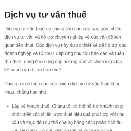
Dịch vụ
tư vấn thuế
Dịch vụ tư vấn thuế do chúng tôi cung cấp bao gồm nhiều
dịch vụ tư vấn và hỗ trợ chuyên nghiệp về các vấn đề liên
quan đến thuế. Các dịch vụ này được thiết kế để hỗ trợ các
doanh nghiệp và tổ chức đáp ứng nhu cầu báo cáo và tuân
thủ thuế, cũng như cung cấp hướng dẫn về chiến lược lập
kế hoạch và tối ưu hóa thuế.
Chúng tôi có thể cung cấp nhiều dịch vụ tư vấn thuế khác
nhau, chẳng hạn như:
Lập kế hoạch thuế: Chúng tôi có thể hỗ trợ khách hàng
phát triển các chiến lược thuế hiệu quả phù hợp với nhu
cầu và mục tiêu cụ thể của họ bằng cách phân tích dữ
liệu tài chính, cơ cấu kinh doanh và xu hướng của