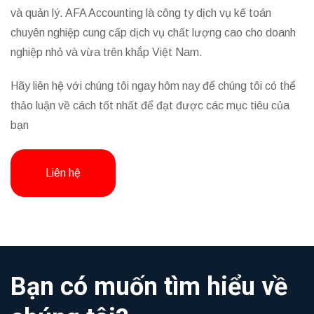
và quản lý. AFA Accounting là công ty dịch vụ kế toán
chuyên nghiệp cung cấp dịch vụ chất lượng cao cho doanh
nghiệp nhỏ và vừa trên khắp Việt Nam.
Hãy liên hệ với chúng tôi ngay hôm nay để chúng tôi có thể
thảo luận về cách tốt nhất để đạt được các mục tiêu của
bạn
Liên hệ
Bạn có muốn tìm hiểu về