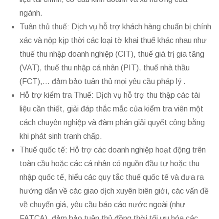
ngành.
Tuân thủ thuế: Dịch vụ hỗ trợ khách hàng chuẩn bị chính
xác và nộp kịp thời các loại tờ khai thuế khác nhau như
thuế thu nhập doanh nghiệp (CIT), thuế giá trị gia tăng
(VAT), thuế thu nhập cá nhân (PIT), thuế nhà thầu
(FCT),… đảm bảo tuân thủ mọi yêu cầu pháp lý .
Hỗ trợ kiểm tra Thuế: Dịch vụ hỗ trợ thu thập các tài
liệu cần thiết, giải đáp thắc mắc của kiểm tra viên một
cách chuyên nghiệp và đàm phán giải quyết công bằng
khi phát sinh tranh chấp.
Thuế quốc tế: Hỗ trợ các doanh nghiệp hoạt động trên
toàn cầu hoặc các cá nhân có nguồn đầu tư hoặc thu
nhập quốc tế, hiểu các quy tắc thuế quốc tế và đưa ra
hướng dẫn về các giao dịch xuyên biên giới, các vấn đề
về chuyển giá, yêu cầu báo cáo nước ngoài (như
FATCA), đảm bảo tuân thủ đồng thời tối ưu hóa các