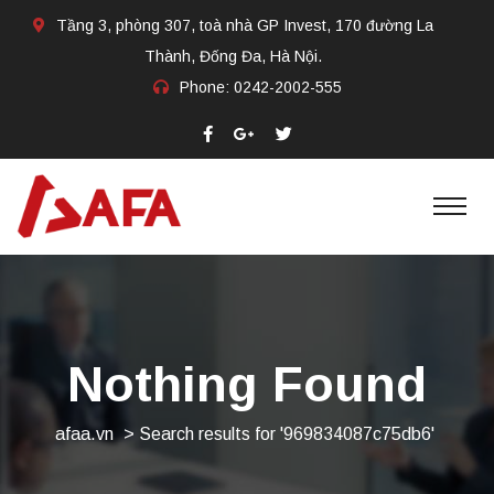
Tầng 3, phòng 307, toà nhà GP Invest, 170 đường La
Thành, Đống Đa, Hà Nội.
Phone:
0242-2002-555​
Nothing Found
afaa.vn
>
Search results for '969834087c75db6'