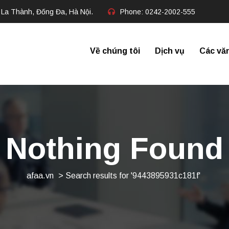
 La Thành, Đống Đa, Hà Nội.
Phone:
0242-2002-555​
Về chúng tôi
Dịch vụ
Các vă
Nothing Found
afaa.vn
>
Search results for '9443895931c181f'