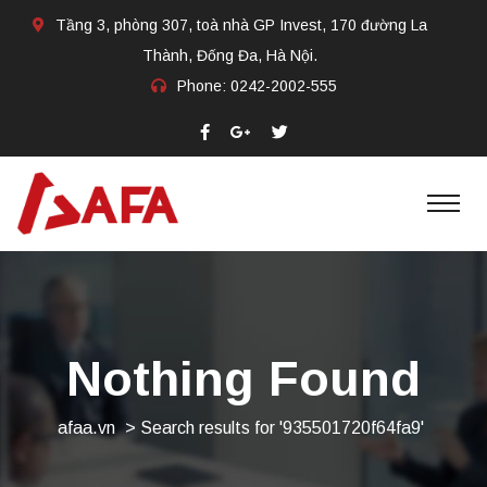
Tầng 3, phòng 307, toà nhà GP Invest, 170 đường La
Thành, Đống Đa, Hà Nội.
Phone:
0242-2002-555​
Nothing Found
afaa.vn
>
Search results for '935501720f64fa9'