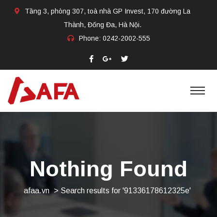
Tầng 3, phòng 307, toà nhà GP Invest, 170 đường La
Thành, Đống Đa, Hà Nội.
Phone:
0242-2002-555​
Nothing Found
afaa.vn
>
Search results for '91336178612325e'