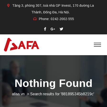
Tầng 3, phòng 307, toà nhà GP Invest, 170 đường La
Thành, Đống Đa, Hà Nội.
Phone:
0242-2002-555​
Nothing Found
afaa.vn
>
Search results for '881895345b8219c'