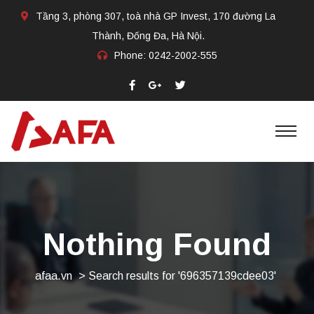
Tầng 3, phòng 307, toà nhà GP Invest, 170 đường La
Thành, Đống Đa, Hà Nội.
Phone:
0242-2002-555​
Nothing Found
afaa.vn
>
Search results for '696357139cdee03'