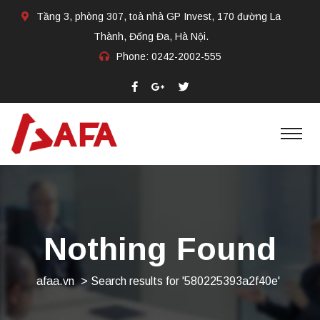
Tầng 3, phòng 307, toà nhà GP Invest, 170 đường La
Thành, Đống Đa, Hà Nội.
Phone:
0242-2002-555​
Nothing Found
afaa.vn
>
Search results for '580225393a2f40e'