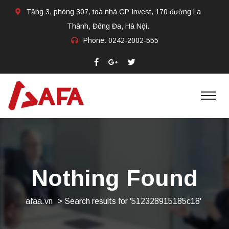
Tầng 3, phòng 307, toà nhà GP Invest, 170 đường La
Thành, Đống Đa, Hà Nội.
Phone:
0242-2002-555​
Nothing Found
afaa.vn
>
Search results for '512328915185c18'