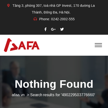
Tầng 3, phòng 307, toà nhà GP Invest, 170 đường La
Thành, Đống Đa, Hà Nội.
Phone:
0242-2002-555​
Nothing Found
afaa.vn
>
Search results for '490229503776660'