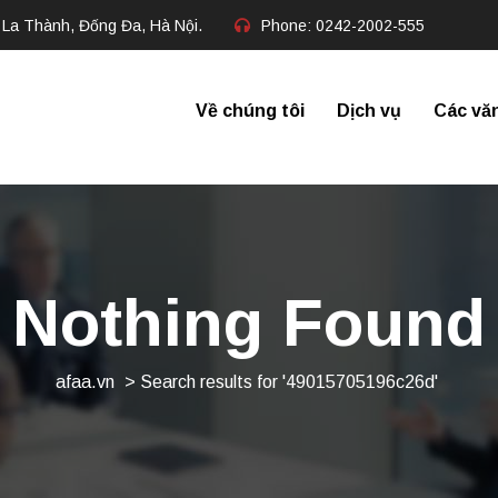
 La Thành, Đống Đa, Hà Nội.
Phone:
0242-2002-555​
Về chúng tôi
Dịch vụ
Các vă
Nothing Found
afaa.vn
>
Search results for '49015705196c26d'