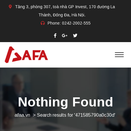
Tầng 3, phòng 307, toà nhà GP Invest, 170 đường La
Thành, Đống Đa, Hà Nội.
Phone:
0242-2002-555​
Nothing Found
afaa.vn
>
Search results for '471585790a0c30d'