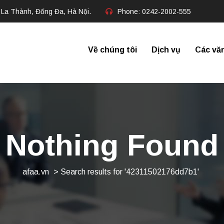
 La Thành, Đống Đa, Hà Nội.
Phone:
0242-2002-555​
Về chúng tôi
Dịch vụ
Các vă
Nothing Found
afaa.vn
>
Search results for '42311502176dd7b1'