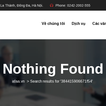
 La Thành, Đống Đa, Hà Nội.
Phone:
0242-2002-555​
Về chúng tôi
Dịch vụ
Các vă
Nothing Found
afaa.vn
>
Search results for '384415906671f54'