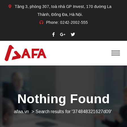
Tầng 3, phòng 307, toà nhà GP Invest, 170 đường La
Thành, Đống Đa, Hà Nội.
Phone:
0242-2002-555​
Nothing Found
afaa.vn
>
Search results for '374848321627d09'