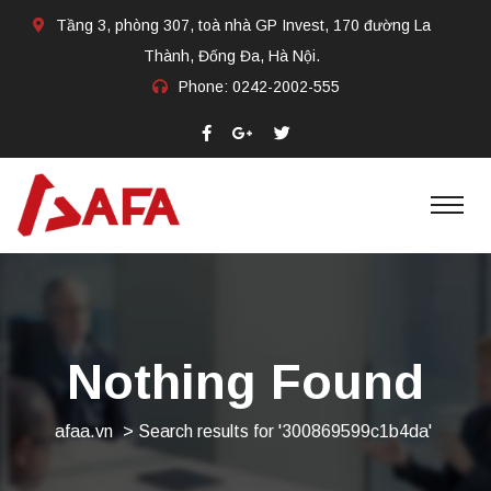
Tầng 3, phòng 307, toà nhà GP Invest, 170 đường La
Thành, Đống Đa, Hà Nội.
Phone:
0242-2002-555​
Nothing Found
afaa.vn
>
Search results for '300869599c1b4da'