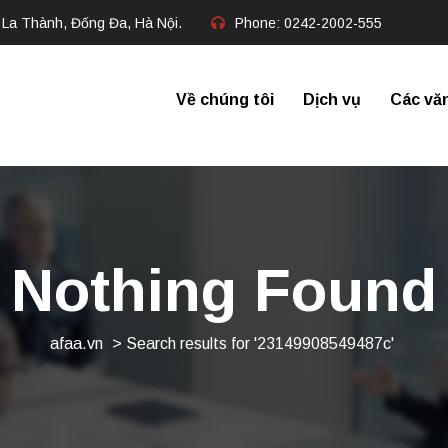
 La Thành, Đống Đa, Hà Nội.
Phone:
0242-2002-555​
Về chúng tôi
Dịch vụ
Các vă
Nothing Found
afaa.vn
>
Search results for '23149908549487c'