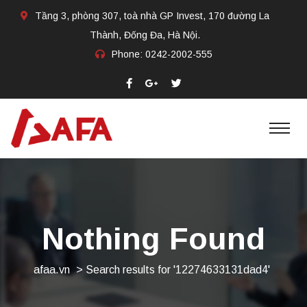
Tầng 3, phòng 307, toà nhà GP Invest, 170 đường La
Thành, Đống Đa, Hà Nội.
Phone:
0242-2002-555​
Nothing Found
afaa.vn
>
Search results for '12274633131dad4'