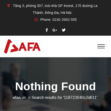
Tầng 3, phòng 307, toà nhà GP Invest, 170 đường La
Thành, Đống Đa, Hà Nội.
Phone:
0242-2002-555​
Nothing Found
afaa.vn
>
Search results for '118723040c2d611'