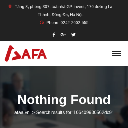
Tầng 3, phòng 307, toà nhà GP Invest, 170 đường La
Thành, Đống Đa, Hà Nội.
Phone:
0242-2002-555​
Nothing Found
afaa.vn
>
Search results for '106409930562dc9'